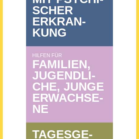
SCHER
ERKRAN­
KUNG
HIL­FEN FÜR
FAMI­LI­EN,
JUGEND­LI­
CHE, JUN­GE
ERWACH­SE­
NE
TAGES­GE­