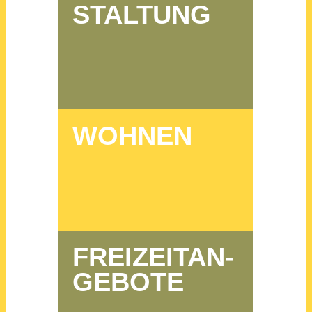
STAL­TUNG
WOH­NEN
FREI­ZEIT­AN­
GE­BO­TE