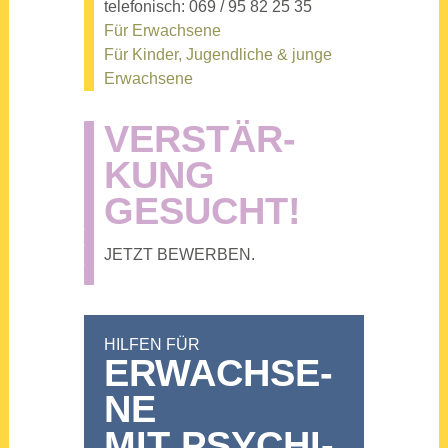
tele­fo­nisch: 069 / 95 82 25 35
Für Erwach­se­ne
Für Kin­der, Jugend­li­che & jun­ge
Erwach­se­ne
VER­STÄR­
KUNG
GESUCHT!
JETZT BEWER­BEN.
HIL­FEN FÜR
ERWACH­SE­
NE
MIT PSY­CHI­