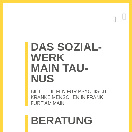
DAS SOZI­AL­
WERK
MAIN TAU­
NUS
BIE­TET HIL­FEN FÜR PSY­CHISCH
KRAN­KE MEN­SCHEN IN FRANK­
FURT AM MAIN.
BERA­TUNG