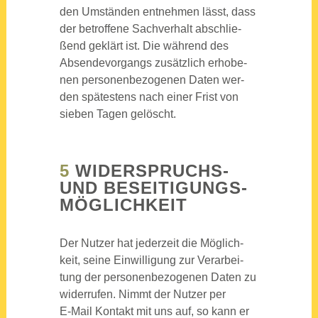
den Umstän­den ent­neh­men lässt, dass
der betrof­fe­ne Sach­ver­halt abschlie­
ßend geklärt ist. Die wäh­rend des
Absen­de­vor­gangs zusätz­lich erho­be­
nen per­so­nen­be­zo­ge­nen Daten wer­
den spä­tes­tens nach einer Frist von
sie­ben Tagen gelöscht.
5
WIDER­SPRUCHS-
UND BESEI­TI­GUNGS­
MÖG­LICH­KEIT
Der Nut­zer hat jeder­zeit die Mög­lich­
keit, sei­ne Ein­wil­li­gung zur Ver­ar­bei­
tung der per­so­nen­be­zo­ge­nen Daten zu
wider­ru­fen. Nimmt der Nut­zer per
E‑Mail Kon­takt mit uns auf, so kann er