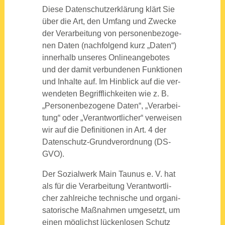
Die­se Daten­schutz­er­klä­rung klärt Sie
über die Art, den Umfang und Zwe­cke
der Ver­ar­bei­tung von per­so­nen­be­zo­ge­
nen Daten (nach­fol­gend kurz „Daten“)
inner­halb unse­res Online­an­ge­bo­tes
und der damit ver­bun­de­nen Funk­tio­nen
und Inhal­te auf. Im Hin­blick auf die ver­
wen­de­ten Begriff­lich­kei­ten wie z. B.
„Per­so­nen­be­zo­ge­ne Daten“, „Ver­ar­bei­
tung“ oder „Ver­ant­wort­li­cher“ ver­wei­sen
wir auf die Defi­ni­tio­nen in Art. 4 der
Daten­schutz-Grund­ver­ord­nung (DS-
GVO).
Der Sozi­al­werk Main Tau­nus e. V. hat
als für die Ver­ar­bei­tung Ver­ant­wort­li­
cher zahl­rei­che tech­ni­sche und orga­ni­
sa­to­ri­sche Maß­nah­men umge­setzt, um
einen mög­lichst lücken­lo­sen Schutz