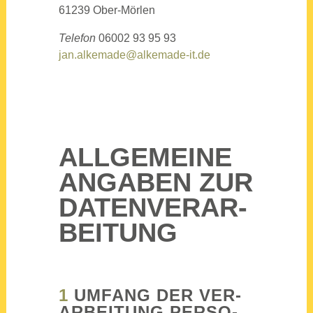
61239 Ober-Mör­len
Tele­fon
06002 93 95 93
jan.alkemade@alkemade-it.de
ALL­GE­MEI­NE
ANGA­BEN ZUR
DATEN­VER­AR­
BEI­TUNG
1
UMFANG DER VER­
AR­BEI­TUNG PER­SO­