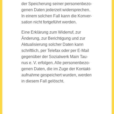
der Spei­che­rung sei­ner per­so­nen­be­zo­
ge­nen Daten jeder­zeit wider­spre­chen.
In einem sol­chen Fall kann die Kon­ver­
sa­ti­on nicht fort­ge­führt wer­den.
Eine Erklä­rung zum Wider­ruf, zur
Ände­rung, zur Berich­ti­gung und zur
Aktua­li­sie­rung sol­cher Daten kann
schrift­lich, per Tele­fax oder per E‑Mail
gegen­über der Sozi­al­werk Main Tau­
nus e. V. erfol­gen. Alle per­so­nen­be­zo­
ge­nen Daten, die im Zuge der Kon­takt­
auf­nah­me gespei­chert wur­den, wer­den
in die­sem Fall gelöscht.