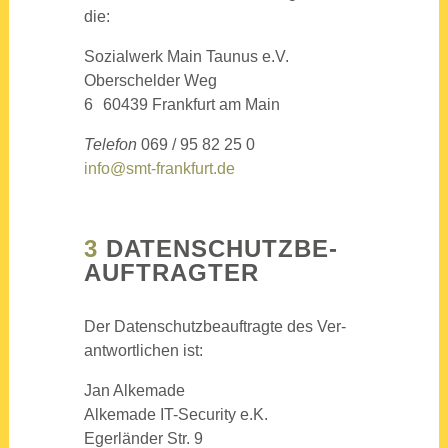
die:
Sozi­al­werk Main Tau­nus e.V.
Ober­schel­der Weg
6 60439 Frank­furt am Main
Tele­fon
069 / 95 82 25 0
info@smt-frankfurt.de
3
DATEN­SCHUTZ­BE­
AUF­TRAG­TER
Der Daten­schutz­be­auf­trag­te des Ver­
ant­wort­li­chen ist:
Jan Alke­ma­de
Alke­ma­de IT-Secu­ri­ty e.K.
Eger­län­der Str. 9