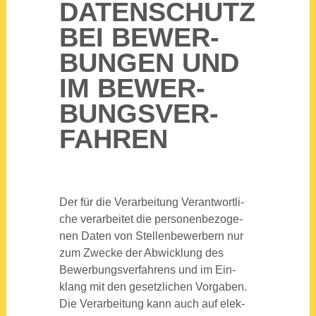
DATEN­SCHUTZ
BEI BEWER­
BUN­GEN UND
IM BEWER­
BUNGS­VER­
FAH­REN
Der für die Ver­ar­bei­tung Ver­ant­wort­li­
che ver­ar­bei­tet die per­so­nen­be­zo­ge­
nen Daten von Stel­len­be­wer­bern nur
zum Zwe­cke der Abwick­lung des
Bewer­bungs­ver­fah­rens und im Ein­
klang mit den gesetz­li­chen Vor­ga­ben.
Die Ver­ar­bei­tung kann auch auf elek­