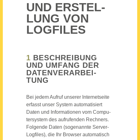
UND ERSTEL­
LUNG VON
LOG­FILES
1
BESCHREI­BUNG
UND UMFANG DER
DATEN­VER­AR­BEI­
TUNG
Bei jedem Auf­ruf unse­rer Inter­net­sei­te
erfasst unser Sys­tem auto­ma­ti­siert
Daten und Infor­ma­tio­nen vom Com­pu­
ter­sys­tem des auf­ru­fen­den Rech­ners.
Fol­gen­de Daten (soge­nann­te Ser­ver-
Log­files), die Ihr Brow­ser auto­ma­tisch