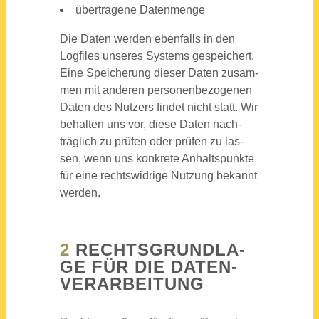
über­tra­ge­ne Daten­men­ge
Die Daten wer­den eben­falls in den
Log­files unse­res Sys­tems gespei­chert.
Eine Spei­che­rung die­ser Daten zusam­
men mit ande­ren per­so­nen­be­zo­ge­nen
Daten des Nut­zers fin­det nicht statt. Wir
behal­ten uns vor, die­se Daten nach­
träg­lich zu prü­fen oder prü­fen zu las­
sen, wenn uns kon­kre­te Anhalts­punk­te
für eine rechts­wid­ri­ge Nut­zung bekannt
wer­den.
2
RECHTS­GRUND­LA­
GE FÜR DIE DATEN­
VER­AR­BEI­TUNG