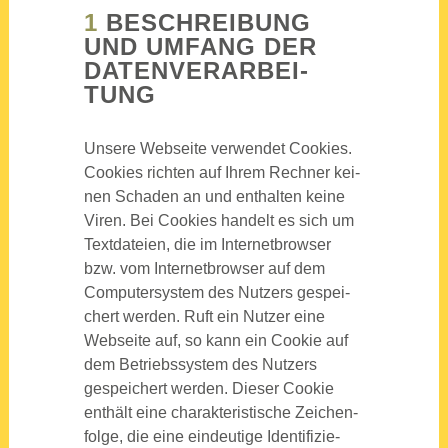
1
BESCHREI­BUNG
UND UMFANG DER
DATEN­VER­AR­BEI­
TUNG
Unse­re Web­sei­te ver­wen­det Coo­kies.
Coo­kies rich­ten auf Ihrem Rech­ner kei­
nen Scha­den an und ent­hal­ten kei­ne
Viren. Bei Coo­kies han­delt es sich um
Text­da­tei­en, die im Inter­net­brow­ser
bzw. vom Inter­net­brow­ser auf dem
Com­pu­ter­sys­tem des Nut­zers gespei­
chert wer­den. Ruft ein Nut­zer eine
Web­sei­te auf, so kann ein Coo­kie auf
dem Betriebs­sys­tem des Nut­zers
gespei­chert wer­den. Die­ser Coo­kie
ent­hält eine cha­rak­te­ris­ti­sche Zei­chen­
fol­ge, die eine ein­deu­ti­ge Iden­ti­fi­zie­