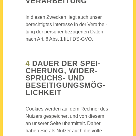
VER­AR­BEI­TUNG
In die­sen Zwe­cken liegt auch unser
berech­tig­tes Inter­es­se in der Ver­ar­bei­
tung der per­so­nen­be­zo­ge­nen Daten
nach Art. 6 Abs. 1 lit. f DS-GVO.
4
DAU­ER DER SPEI­
CHE­RUNG, WIDER­
SPRUCHS- UND
BESEI­TI­GUNGS­MÖG­
LICH­KEIT
Coo­kies wer­den auf dem Rech­ner des
Nut­zers gespei­chert und von die­sem
an unse­rer Sei­te über­mit­telt. Daher
haben Sie als Nut­zer auch die vol­le