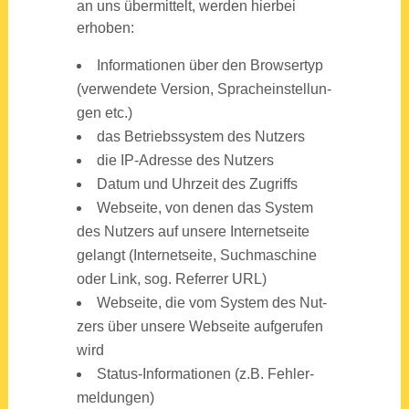
an uns über­mit­telt, wer­den hier­bei
erho­ben:
Infor­ma­tio­nen über den Brow­ser­typ
(ver­wen­de­te Ver­si­on, Sprach­ein­stel­lun­
gen etc.)
das Betriebs­sys­tem des Nut­zers
die IP-Adres­se des Nut­zers
Datum und Uhr­zeit des Zugriffs
Web­sei­te, von denen das Sys­tem
des Nut­zers auf unse­re Inter­net­sei­te
gelangt (Inter­net­sei­te, Such­ma­schi­ne
oder Link, sog. Refer­rer URL)
Web­sei­te, die vom Sys­tem des Nut­
zers über unse­re Web­sei­te auf­ge­ru­fen
wird
Sta­tus-Infor­ma­tio­nen (z.B. Feh­ler­
mel­dun­gen)