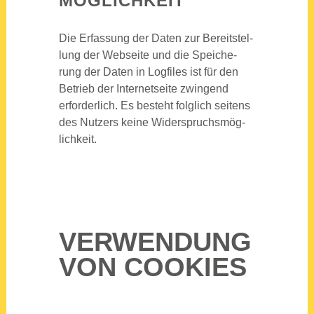
MÖG­LICH­KEIT
Die Erfas­sung der Daten zur Bereit­stel­
lung der Web­sei­te und die Spei­che­
rung der Daten in Log­files ist für den
Betrieb der Inter­net­sei­te zwin­gend
erfor­der­lich. Es besteht folg­lich sei­tens
des Nut­zers kei­ne Wider­spruchs­mög­
lich­keit.
VER­WEN­DUNG
VON COO­KIES