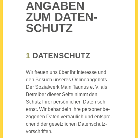
ANGA­BEN
ZUM DATEN­
SCHUTZ
1
DATEN­SCHUTZ
Wir freu­en uns über Ihr Inter­es­se und
den Besuch unse­res Online­an­ge­bots.
Der Sozi­al­werk Main Tau­nus e. V. als
Betrei­ber die­ser Sei­te nimmt den
Schutz Ihrer per­sön­li­chen Daten sehr
ernst. Wir behan­deln Ihre per­so­nen­be­
zo­ge­nen Daten ver­trau­lich und ent­spre­
chend der gesetz­li­chen Daten­schutz­
vor­schrif­ten.