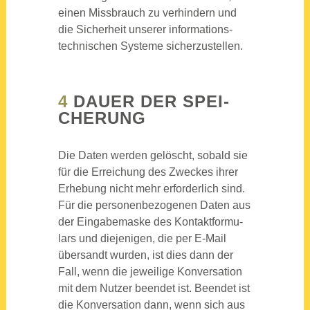
einen Miss­brauch zu ver­hin­dern und
die Sicher­heit unse­rer infor­ma­ti­ons­
tech­ni­schen Sys­te­me sicher­zu­stel­len.
4
DAU­ER DER SPEI­
CHE­RUNG
Die Daten wer­den gelöscht, sobald sie
für die Errei­chung des Zwe­ckes ihrer
Erhe­bung nicht mehr erfor­der­lich sind.
Für die per­so­nen­be­zo­ge­nen Daten aus
der Ein­ga­be­mas­ke des Kon­takt­for­mu­
lars und die­je­ni­gen, die per E‑Mail
über­sandt wur­den, ist dies dann der
Fall, wenn die jewei­li­ge Kon­ver­sa­ti­on
mit dem Nut­zer been­det ist. Been­det ist
die Kon­ver­sa­ti­on dann, wenn sich aus