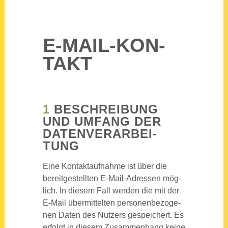
E‑MAIL-KON­
TAKT
1
BESCHREI­BUNG
UND UMFANG DER
DATEN­VER­AR­BEI­
TUNG
Eine Kon­takt­auf­nah­me ist über die
bereit­ge­stell­ten E‑Mail-Adres­sen mög­
lich. In die­sem Fall wer­den die mit der
E‑Mail über­mit­tel­ten per­so­nen­be­zo­ge­
nen Daten des Nut­zers gespei­chert. Es
erfolgt in die­sem Zusam­men­hang kei­ne