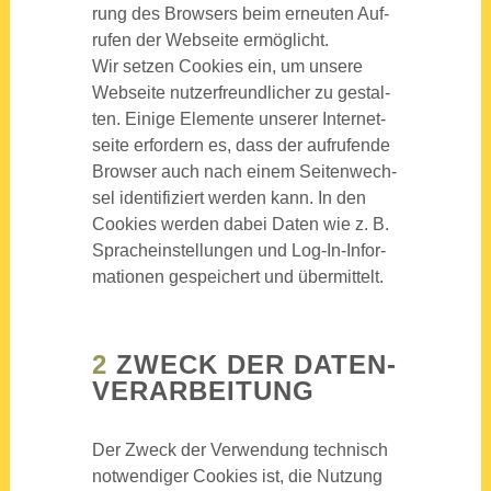
rung des Brow­sers beim erneu­ten Auf­
ru­fen der Web­sei­te ermög­licht.
Wir set­zen Coo­kies ein, um unse­re
Web­sei­te nut­zer­freund­li­cher zu gestal­
ten. Eini­ge Ele­men­te unse­rer Inter­net­
sei­te erfor­dern es, dass der auf­ru­fen­de
Brow­ser auch nach einem Sei­ten­wech­
sel iden­ti­fi­ziert wer­den kann. In den
Coo­kies wer­den dabei Daten wie z. B.
Sprach­ein­stel­lun­gen und Log-In-Infor­
ma­tio­nen gespei­chert und über­mit­telt.
2
ZWECK DER DATEN­
VER­AR­BEI­TUNG
Der Zweck der Ver­wen­dung tech­nisch
not­wen­di­ger Coo­kies ist, die Nut­zung