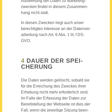
Aus­wer­tung der Daten zu Mar­ke­ting­
zwe­cken fin­det in die­sem Zusam­men­
hang nicht statt.
In die­sen Zwe­cken liegt auch unser
berech­tig­tes Inter­es­se an der Daten­ver­
ar­bei­tung nach Art. 6 Abs. 1 lit. f DS-
GVO.
4
DAU­ER DER SPEI­
CHE­RUNG
Die Daten wer­den gelöscht, sobald sie
für die Errei­chung des Zwe­ckes ihrer
Erhe­bung nicht mehr erfor­der­lich sind.
Im Fal­le der Erfas­sung der Daten zur
Bereit­stel­lung der Web­sei­te ist dies der
Fall, wenn die jewei­li­ge Sit­zung been­