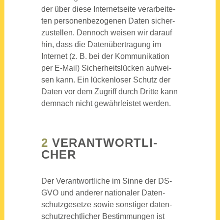
der über die­se Inter­net­sei­te ver­ar­bei­te­
ten per­so­nen­be­zo­ge­nen Daten sicher­
zu­stel­len. Den­noch wei­sen wir dar­auf
hin, dass die Daten­über­tra­gung im
Inter­net (z. B. bei der Kom­mu­ni­ka­ti­on
per E‑Mail) Sicher­heits­lü­cken auf­wei­
sen kann. Ein lücken­lo­ser Schutz der
Daten vor dem Zugriff durch Drit­te kann
dem­nach nicht gewähr­leis­tet wer­den.
2
VER­ANT­WORT­LI­
CHER
Der Ver­ant­wort­li­che im Sin­ne der DS-
GVO und ande­rer natio­na­ler Daten­
schutz­ge­set­ze sowie sons­ti­ger daten­
schutz­recht­li­cher Bestim­mun­gen ist