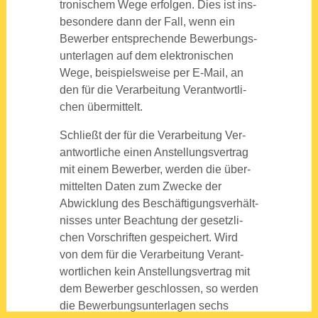
tro­ni­schem Wege erfol­gen. Dies ist ins­
be­son­de­re dann der Fall, wenn ein
Bewer­ber ent­spre­chen­de Bewer­bungs­
un­ter­la­gen auf dem elek­tro­ni­schen
Wege, bei­spiels­wei­se per E‑Mail, an
den für die Ver­ar­bei­tung Ver­ant­wort­li­
chen über­mit­telt.
Schließt der für die Ver­ar­bei­tung Ver­
ant­wort­li­che einen Anstel­lungs­ver­trag
mit einem Bewer­ber, wer­den die über­
mit­tel­ten Daten zum Zwe­cke der
Abwick­lung des Beschäf­ti­gungs­ver­hält­
nis­ses unter Beach­tung der gesetz­li­
chen Vor­schrif­ten gespei­chert. Wird
von dem für die Ver­ar­bei­tung Ver­ant­
wort­li­chen kein Anstel­lungs­ver­trag mit
dem Bewer­ber geschlos­sen, so wer­den
die Bewer­bungs­un­ter­la­gen sechs