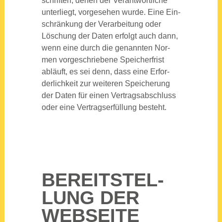
schrif­ten, denen der Ver­ant­wort­li­che
unter­liegt, vor­ge­se­hen wur­de. Eine Ein­
schrän­kung der Ver­ar­bei­tung oder
Löschung der Daten erfolgt auch dann,
wenn eine durch die genann­ten Nor­
men vor­ge­schrie­be­ne Spei­cher­frist
abläuft, es sei denn, dass eine Erfor­
der­lich­keit zur wei­te­ren Spei­che­rung
der Daten für einen Ver­trags­ab­schluss
oder eine Ver­trags­er­fül­lung besteht.
BEREIT­STEL­
LUNG DER
WEB­SEI­TE