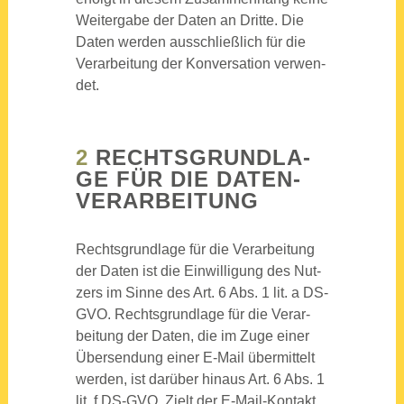
Wei­ter­ga­be der Daten an Drit­te. Die
Daten wer­den aus­schließ­lich für die
Ver­ar­bei­tung der Kon­ver­sa­ti­on ver­wen­
det.
2
RECHTS­GRUND­LA­
GE FÜR DIE DATEN­
VER­AR­BEI­TUNG
Rechts­grund­la­ge für die Ver­ar­bei­tung
der Daten ist die Ein­wil­li­gung des Nut­
zers im Sin­ne des Art. 6 Abs. 1 lit. a DS-
GVO. Rechts­grund­la­ge für die Ver­ar­
bei­tung der Daten, die im Zuge einer
Über­sen­dung einer E‑Mail über­mit­telt
wer­den, ist dar­über hin­aus Art. 6 Abs. 1
lit. f DS-GVO. Zielt der E‑Mail-Kon­takt