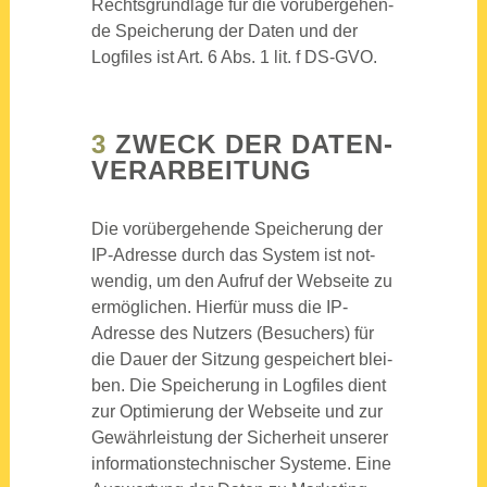
Rechts­grund­la­ge für die vor­über­ge­hen­
de Spei­che­rung der Daten und der
Log­files ist Art. 6 Abs. 1 lit. f DS-GVO.
3
ZWECK DER DATEN­
VER­AR­BEI­TUNG
Die vor­über­ge­hen­de Spei­che­rung der
IP-Adres­se durch das Sys­tem ist not­
wen­dig, um den Auf­ruf der Web­sei­te zu
ermög­li­chen. Hier­für muss die IP-
Adres­se des Nut­zers (Besu­chers) für
die Dau­er der Sit­zung gespei­chert blei­
ben. Die Spei­che­rung in Log­files dient
zur Opti­mie­rung der Web­sei­te und zur
Gewähr­leis­tung der Sicher­heit unse­rer
infor­ma­ti­ons­tech­ni­scher Sys­te­me. Eine