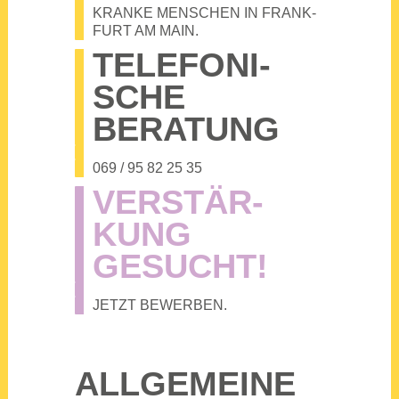
KRAN­KE MEN­SCHEN IN FRANK­
FURT AM MAIN.
TELE­FO­NI­
SCHE
BERA­TUNG
069 / 95 82 25 35
VER­STÄR­
KUNG
GESUCHT!
JETZT BEWER­BEN.
ALL­GE­MEI­NE