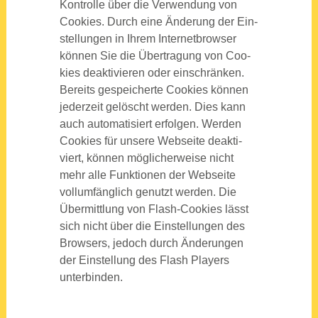
Kon­trol­le über die Ver­wen­dung von
Coo­kies. Durch eine Ände­rung der Ein­
stel­lun­gen in Ihrem Inter­net­brow­ser
kön­nen Sie die Über­tra­gung von Coo­
kies deak­ti­vie­ren oder ein­schrän­ken.
Bereits gespei­cher­te Coo­kies kön­nen
jeder­zeit gelöscht wer­den. Dies kann
auch auto­ma­ti­siert erfol­gen. Wer­den
Coo­kies für unse­re Web­sei­te deak­ti­
viert, kön­nen mög­li­cher­wei­se nicht
mehr alle Funk­tio­nen der Web­sei­te
voll­um­fäng­lich genutzt wer­den. Die
Über­mitt­lung von Flash-Coo­kies lässt
sich nicht über die Ein­stel­lun­gen des
Brow­sers, jedoch durch Ände­run­gen
der Ein­stel­lung des Flash Play­ers
unter­bin­den.