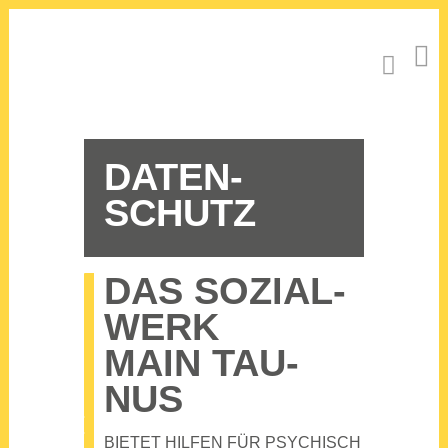
DATEN­
SCHUTZ
DAS SOZI­AL­
WERK
MAIN TAU­
NUS
BIE­TET HIL­FEN FÜR PSY­CHISCH