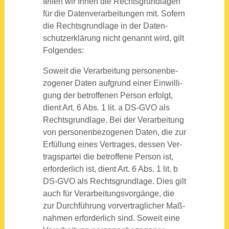
tei­len wir Ihnen die Rechts­grund­la­gen
für die Daten­ver­ar­bei­tun­gen mit. Sofern
die Rechts­grund­la­ge in der Daten­
schutz­er­klä­rung nicht genannt wird, gilt
Fol­gen­des:
Soweit die Ver­ar­bei­tung per­so­nen­be­
zo­ge­ner Daten auf­grund einer Ein­wil­li­
gung der betrof­fe­nen Per­son erfolgt,
dient Art. 6 Abs. 1 lit. a DS-GVO als
Rechts­grund­la­ge. Bei der Ver­ar­bei­tung
von per­so­nen­be­zo­ge­nen Daten, die zur
Erfül­lung eines Ver­tra­ges, des­sen Ver­
trags­par­tei die betrof­fe­ne Per­son ist,
erfor­der­lich ist, dient Art. 6 Abs. 1 lit. b
DS-GVO als Rechts­grund­la­ge. Dies gilt
auch für Ver­ar­bei­tungs­vor­gän­ge, die
zur Durch­füh­rung vor­ver­trag­li­cher Maß­
nah­men erfor­der­lich sind. Soweit eine