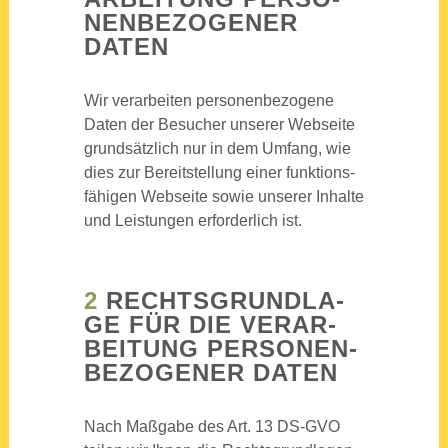
NEN­BE­ZO­GE­NER
DATEN
Wir ver­ar­bei­ten per­so­nen­be­zo­ge­ne
Daten der Besu­cher unse­rer Web­sei­te
grund­sätz­lich nur in dem Umfang, wie
dies zur Bereit­stel­lung einer funk­ti­ons­
fä­hi­gen Web­sei­te sowie unse­rer Inhal­te
und Leis­tun­gen erfor­der­lich ist.
2
RECHTS­GRUND­LA­
GE FÜR DIE VER­AR­
BEI­TUNG PER­SO­NEN­
BE­ZO­GE­NER DATEN
Nach Maß­ga­be des Art. 13 DS-GVO