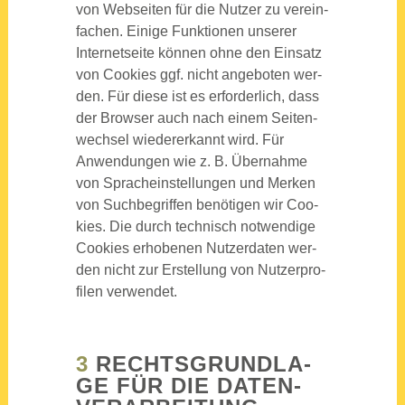
von Web­sei­ten für die Nut­zer zu ver­ein­
fa­chen. Eini­ge Funk­tio­nen unse­rer
Inter­net­sei­te kön­nen ohne den Ein­satz
von Coo­kies ggf. nicht ange­bo­ten wer­
den. Für die­se ist es erfor­der­lich, dass
der Brow­ser auch nach einem Sei­ten­
wech­sel wie­der­erkannt wird. Für
Anwen­dun­gen wie z. B. Über­nah­me
von Sprach­ein­stel­lun­gen und Mer­ken
von Such­be­grif­fen benö­ti­gen wir Coo­
kies. Die durch tech­nisch not­wen­di­ge
Coo­kies erho­be­nen Nut­zer­da­ten wer­
den nicht zur Erstel­lung von Nut­zer­pro­
fi­len ver­wen­det.
3
RECHTS­GRUND­LA­
GE FÜR DIE DATEN­