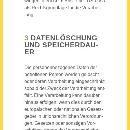
wie­gen, dient Art. 6 Abs. 1 lit. f DS-GVO
als Rechts­grund­la­ge für die Ver­ar­bei­
tung.
3
DATEN­LÖ­SCHUNG
UND SPEI­CHER­DAU­
ER
Die per­so­nen­be­zo­ge­nen Daten der
betrof­fe­nen Per­son wer­den gelöscht
oder deren Ver­ar­bei­tung ein­ge­schränkt,
sobald der Zweck der Ver­ar­bei­tung ent­
fällt. Eine Ver­ar­bei­tung kann dar­über
hin­aus erfol­gen, wenn dies durch den
euro­päi­schen oder natio­na­len Gesetz­
ge­ber in uni­ons­recht­li­chen Ver­ord­nun­
gen, Geset­zen oder sons­ti­gen Vor­