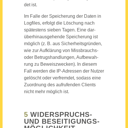
det ist.
Im Fal­le der Spei­che­rung der Daten in
Log­files, erfolgt die Löschung nach
spä­tes­tens sie­ben Tagen. Eine dar­
über­hin­aus­ge­hen­de Spei­che­rung ist
mög­lich (z. B. aus Sicher­heits­grün­den,
wie zur Auf­klä­rung von Miss­brauchs-
oder Betrugs­hand­lun­gen, Auf­be­wah­
rung zu Beweis­zwe­cken). In die­sem
Fall wer­den die IP-Adres­sen der Nut­zer
gelöscht oder ver­frem­det, sodass eine
Zuord­nung des auf­ru­fen­den Cli­ents
nicht mehr mög­lich ist.
5
WIDER­SPRUCHS-
UND BESEI­TI­GUNGS­