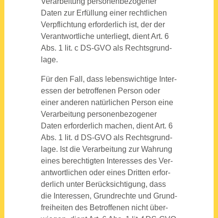
Ver­ar­bei­tung per­so­nen­be­zo­ge­ner
Daten zur Erfül­lung einer recht­li­chen
Ver­pflich­tung erfor­der­lich ist, der der
Ver­ant­wort­li­che unter­liegt, dient Art. 6
Abs. 1 lit. c DS-GVO als Rechts­grund­
la­ge.
Für den Fall, dass lebens­wich­ti­ge Inter­
es­sen der betrof­fe­nen Per­son oder
einer ande­ren natür­li­chen Per­son eine
Ver­ar­bei­tung per­so­nen­be­zo­ge­ner
Daten erfor­der­lich machen, dient Art. 6
Abs. 1 lit. d DS-GVO als Rechts­grund­
la­ge. Ist die Ver­ar­bei­tung zur Wah­rung
eines berech­tig­ten Inter­es­ses des Ver­
ant­wort­li­chen oder eines Drit­ten erfor­
der­lich unter Berück­sich­ti­gung, dass
die Inter­es­sen, Grund­rech­te und Grund­
frei­hei­ten des Betrof­fe­nen nicht über­