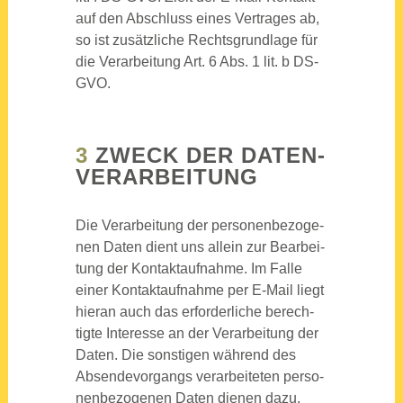
auf den Abschluss eines Ver­tra­ges ab,
so ist zusätz­li­che Rechts­grund­la­ge für
die Ver­ar­bei­tung Art. 6 Abs. 1 lit. b DS-
GVO.
3
ZWECK DER DATEN­
VER­AR­BEI­TUNG
Die Ver­ar­bei­tung der per­so­nen­be­zo­ge­
nen Daten dient uns allein zur Bear­bei­
tung der Kon­takt­auf­nah­me. Im Fal­le
einer Kon­takt­auf­nah­me per E‑Mail liegt
hier­an auch das erfor­der­li­che berech­
tig­te Inter­es­se an der Ver­ar­bei­tung der
Daten. Die sons­ti­gen wäh­rend des
Absen­de­vor­gangs ver­ar­bei­te­ten per­so­
nen­be­zo­ge­nen Daten die­nen dazu,